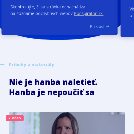
Skontrolujte, či sa stránka nenachádza
Vi
na zozname pochybných webov
Konšpirátori.sk.
o 
Príklad
Príbehy a materiály
Nie je hanba naletieť.
Hanba je nepoučiť sa
video