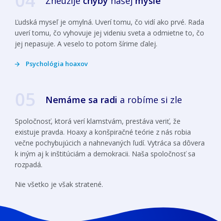
04
Zneužije
chyby
našej
mysle
Ľudská myseľ je omylná. Uverí tomu, čo vidí ako prvé. Rada
uverí tomu, čo vyhovuje jej videniu sveta a odmietne to, čo
jej nepasuje. A veselo to potom šírime ďalej.
Psychológia hoaxov
05
Nemáme sa radi
a robíme si zle
Spoločnosť, ktorá verí klamstvám, prestáva veriť, že
existuje pravda. Hoaxy a konšpiračné teórie z nás robia
večne pochybujúcich a nahnevaných ľudí. Vytráca sa dôvera
k iným aj k inštitúciám a demokracii. Naša spoločnosť sa
rozpadá.
Nie všetko je však stratené.