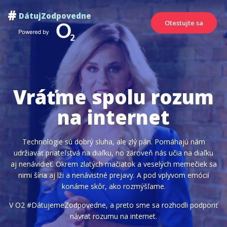
#
DátujZodpovedne
Otestujte sa
Vráťme spolu
rozum
na internet
Technológie sú dobrý sluha, ale zlý pán. Pomáhajú nám
udržiavať priateľstvá na diaľku, no zároveň nás učia na diaľku
aj nenávidieť. Okrem zlatých mačiatok a veselých memečiek sa
nimi šíria aj lži a nenávistné prejavy. A pod vplyvom emócií
konáme skôr, ako rozmýšľame.
V O2 #DátujemeZodpovedne, a preto sme sa rozhodli podporiť
návrat rozumu na internet.