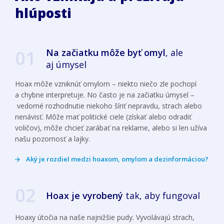
hlúposti
01
Na začiatku môže byť omyl
,
ale
aj úmysel
Hoax môže vzniknúť omylom – niekto niečo zle pochopí
a chybne interpretuje. No často je na začiatku úmysel –
vedomé rozhodnutie niekoho šíriť nepravdu, strach alebo
nenávisť. Môže mať politické ciele (získať alebo odradiť
voličov), môže chcieť zarábať na reklame, alebo si len užíva
našu pozornosť a lajky.
Aký je rozdiel medzi hoaxom, omylom a dezinformáciou?
02
Hoax je vyrobený
tak,
aby fungoval
Hoaxy útočia na naše najnižšie pudy. Vyvolávajú strach,