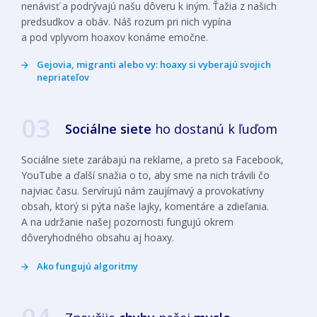
nenávisť a podrývajú našu dôveru k iným. Ťažia z našich
predsudkov a obáv. Náš rozum pri nich vypína
a pod vplyvom hoaxov konáme emočne.
Gejovia, migranti alebo vy: hoaxy si vyberajú svojich
nepriateľov
03
Sociálne siete
ho
dostanú k ľuďom
Sociálne siete zarábajú na reklame, a preto sa Facebook,
YouTube a ďalší snažia o to, aby sme na nich trávili čo
najviac času. Servírujú nám zaujímavý a provokatívny
obsah, ktorý si pýta naše lajky, komentáre a zdieľania.
A na udržanie našej pozornosti fungujú okrem
dôveryhodného obsahu aj hoaxy.
Ako fungujú algoritmy