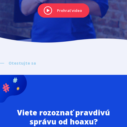
Prehrať video
Otestujte sa
#
#
#
Viete rozoznať pravdivú
správu od hoaxu?