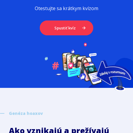
Otestujte sa krátkym kvízom
Spustiť kvíz
#
#
Genéza hoaxov
Ako vznikajú a prežívajú